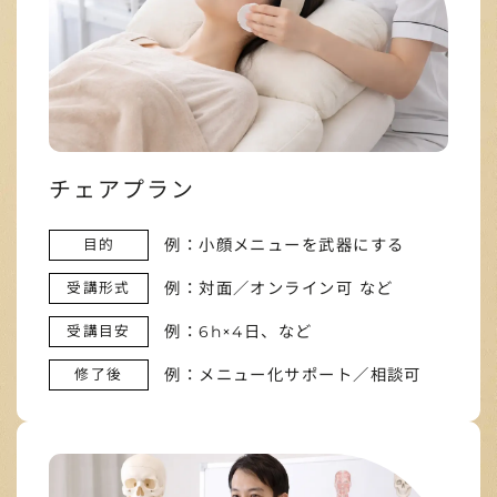
チェアプラン
例：小顔メニューを武器にする
目的
例：対面／オンライン可 など
受講形式
例：6h×4日、など
受講目安
例：メニュー化サポート／相談可
修了後