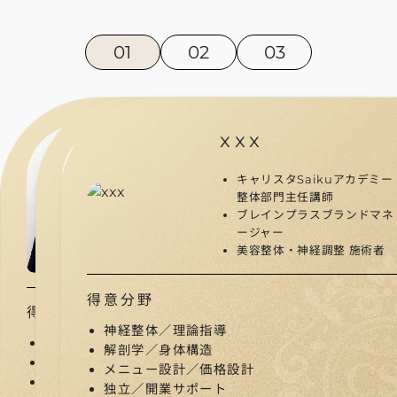
01
02
03
xxx
アカデミー主宰
泉 公治
細工 栄一
キャリスタSaikuアカデミー
キャリスタSaikuアカデミー
整体部門主任講師
キャリスタSaikuアカデミー
整体部門主任講師
ブレインプラスブランドマネ
講師
ブレインプラスブランドマネ
講師のお名前が入ります
講師
ージャー
株式会社シンメトリー代表
ージャー
美容整体・神経調整 施術者
美容整体施術者
美容整体・神経調整 施術者
・キャリスタSaikuアカデミー 講師 ・シンメト
・キャリスタS
リー〇〇店 オーナー ・ 美容整体・神経調整 施術
リー〇〇店 オ
得意分野
得意分野
得意分野
者
者
神経整体／理論指導
小顔矯正／全身美調整
神経整体／理論指導
解剖学／身体構造
「技術だけで終わらせず、
「技術だけで
理論指導
解剖学／身体構造
メニュー設計／価格設計
現場で“選ばれる力”まで伝えます。」
現場で“選ば
解剖学身／体構造
メニュー設計／価格設計
独立／開業サポート