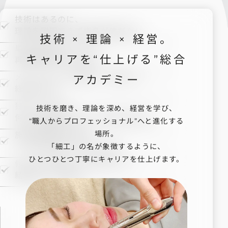
技術はあるのに、
理論を説明できず指名が伸びない
技術 × 理論 × 経営。
単発の講習で学んでも、
キャリアを“仕上げる”総合
再現性が身につかない
メニュー化・価格設計・集客など、
アカデミー
経営が不安
独立したいが、
技術を磨き、理論を深め、経営を学び、
何から準備すればいいかわからない
“職人からプロフェッショナル”へと進化する
場所。
施術の幅を広げたい
（小顔／整体／神経／美容）
「細工」の名が象徴するように、
ひとつひとつ丁寧にキャリアを仕上げます。
修了後に相談できる場所がなく、
結局ひとりで悩む