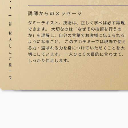
メニュー設計／価格設計独立
独立／開業サポート
開業サポート
講師からのメッセージ
講師からのメッセージ
ダミーテキスト、技術は、正しく学べば必ず再現
講師からのメッセージ
ダミーテキスト、技術は、正しく学べば必ず再現
できます。 大切なのは「なぜその技術を行うの
技術は、正しく学べば必ず再現できます。
できます。 大切なのは「なぜその技術を行うの
か」を理解し、自分の言葉でお客様に伝えられる
大切なのは「なぜその技術を行うのか」を理解
か」を理解し、自分の言葉でお客様に伝えられる
ようになること。 このアカデミーでは現場で使え
し、自分の言葉でお客様に伝えられるようになる
ようになること。 このアカデミーでは現場で使え
る力・選ばれる力を身につけていただくことを大
こと。
る力・選ばれる力を身につけていただくことを大
切にしています。 一人ひとりの目的に合わせて、
このアカデミーでは現場で使える力・選ばれる力を
切にしています。 一人ひとりの目的に合わせて、
しっかり伴走します。
身につけていただくことを大切にしています。
しっかり伴走します。
一人ひとりの目的に合わせて、しっかり伴走しま
す。