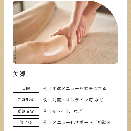
美脚
例：小顔メニューを武器にする
目的
例：対面／オンライン可 など
受講形式
例：6h×4日、など
受講目安
例：メニュー化サポート／相談可
修了後